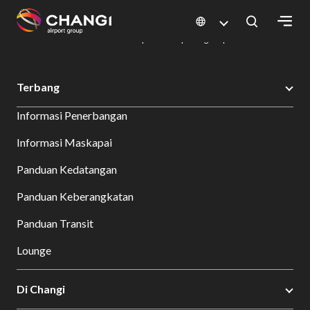
×
Changi Airport
Bersantap dan Belanja
Direktori Kuliner: Restoran & Tempat Makan | Changi Airport
Dine Detail
All
Terbang
Changi
Informasi Penerbangan
Sites:
Informasi Maskapai
Language
Panduan Kedatangan
Select:
Panduan Keberangkatan
Panduan Transit
Lounge
Di Changi