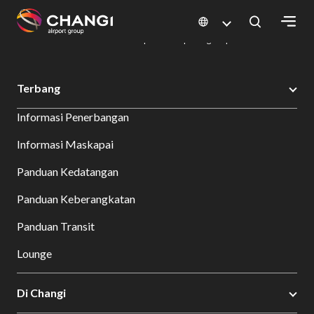
×
Changi Airport
Bersantap dan Belanja
Direktori Kuliner: Restoran & Tempat Makan | Changi Airport
Dine Detail
All
Terbang
Changi
Informasi Penerbangan
Sites:
Informasi Maskapai
Language
Panduan Kedatangan
Select:
Panduan Keberangkatan
Panduan Transit
Lounge
Di Changi