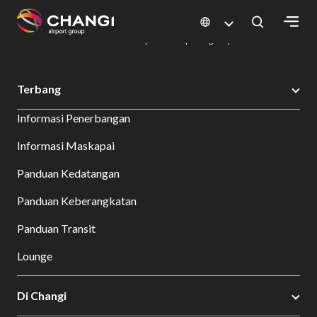
×
Changi Airport
Bersantap dan Belanja
Direktori Kuliner: Restoran & Tempat Makan | Changi Airport
Dine Detail
All
Terbang
Changi
Informasi Penerbangan
Sites:
Informasi Maskapai
Language
Panduan Kedatangan
Select:
Panduan Keberangkatan
Panduan Transit
Lounge
Di Changi