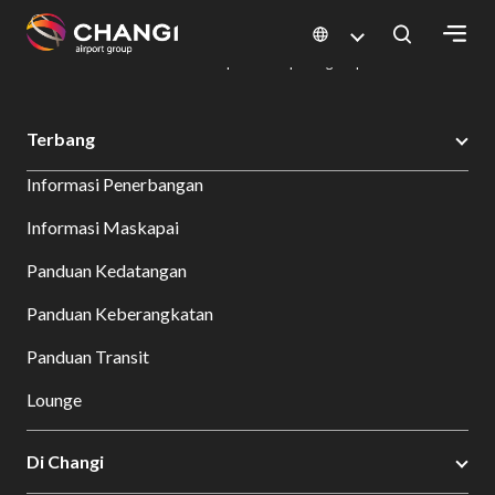
×
Changi Airport
Bersantap dan Belanja
Direktori Kuliner: Restoran & Tempat Makan | Changi Airport
Dine Detail
All
Terbang
Changi
Informasi Penerbangan
Sites:
Informasi Maskapai
Language
Panduan Kedatangan
Select:
Panduan Keberangkatan
Panduan Transit
Lounge
Di Changi