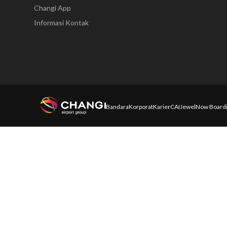
Changi App
Informasi Kontak
Bandara
Korporat
Karier
CAI
Jewel
Now Board