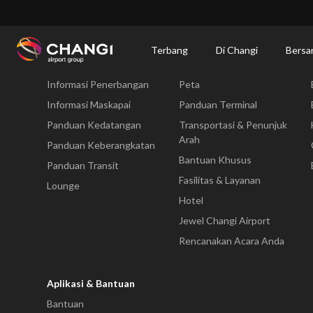
×
Changi Airport
Bersantap dan Belanja
Direktori Kuliner: Restoran & Tempat 
Terbang
Di Changi
Bersa
Terbang
Di Changi
Informasi Penerbangan
Peta
All
Changi
Informasi Maskapai
Panduan Terminal
Sites:
Panduan Kedatangan
Transportasi & Penunjuk
Arah
Panduan Keberangkatan
Language
Bantuan Khusus
Panduan Transit
Select:
Fasilitas & Layanan
Lounge
Hotel
Jewel Changi Airport
Rencanakan Acara Anda
Aplikasi & Bantuan
Bantuan