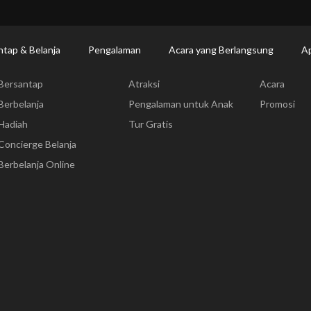
Makan | Changi Airport
Dine Detail
ntap & Belanja
Pengalaman
Acara yang Berlangsung
Ap
Bersantap & Belanja
Pengalaman
Acara yang
Bersantap
Atraksi
Acara
Berbelanja
Pengalaman untuk Anak
Promosi
Hadiah
Tur Gratis
Concierge Belanja
Berbelanja Online