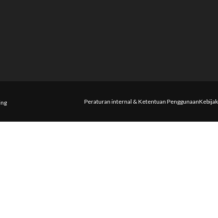
Peraturan internal & Ketentuan Penggunaan
Kebijak
ing