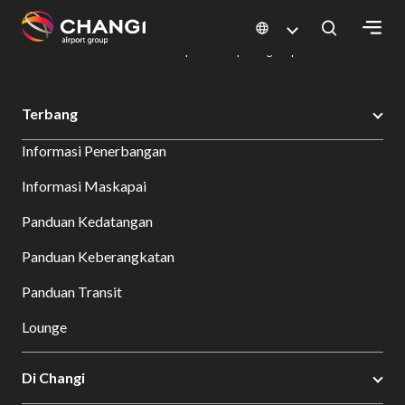
×
Changi Airport
Bersantap dan Belanja
Direktori Kuliner: Restoran & Tempat Makan | Changi Airport
Dine Detail
All
Terbang
Changi
Informasi Penerbangan
Sites:
Informasi Maskapai
Language
Panduan Kedatangan
Select:
Panduan Keberangkatan
Panduan Transit
Lounge
Di Changi