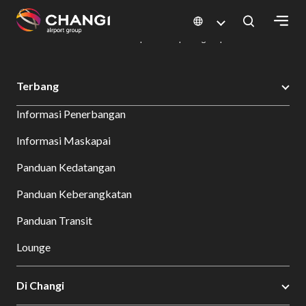
×
Changi Airport
Bersantap dan Belanja
Direktori Kuliner: Restoran & Tempat Makan | Changi Airport
Dine Detail
All
Terbang
Changi
Informasi Penerbangan
Sites:
Informasi Maskapai
Language
Panduan Kedatangan
Select:
Panduan Keberangkatan
Panduan Transit
Lounge
Di Changi