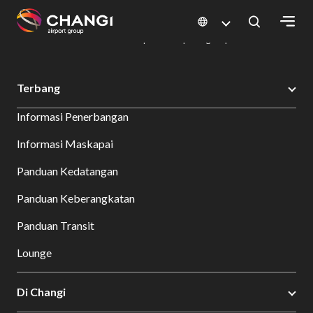
×
Changi Airport
Bersantap dan Belanja
Direktori Kuliner: Restoran & Tempat Makan | Changi Airport
Dine Detail
All
Terbang
Changi
Informasi Penerbangan
Sites:
Informasi Maskapai
Language
Panduan Kedatangan
Select:
Panduan Keberangkatan
Panduan Transit
Lounge
Di Changi