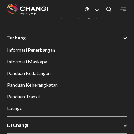
×
Changi Airport
Bersantap dan Belanja
Direktori Kuliner: Restoran & Tempat Makan | Changi Airport
Dine Detail
All
Terbang
Changi
Informasi Penerbangan
Sites:
Informasi Maskapai
Language
Panduan Kedatangan
Select:
Panduan Keberangkatan
Panduan Transit
Lounge
Di Changi