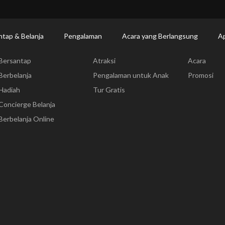
Makan | Changi Airport
Dine Detail
ntap & Belanja
Pengalaman
Acara yang Berlangsung
Ap
Bersantap & Belanja
Pengalaman
Acara yang
Bersantap
Atraksi
Acara
Berbelanja
Pengalaman untuk Anak
Promosi
Hadiah
Tur Gratis
Concierge Belanja
Berbelanja Online