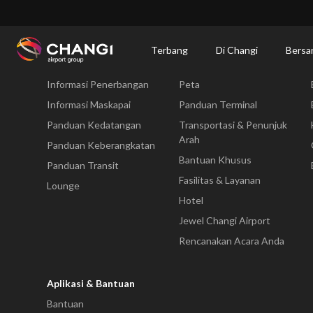
×
Changi Airport
Bersantap dan Belanja
Direktori Kuliner: Restoran & Tempat 
Terbang
Di Changi
Bersa
Terbang
Di Changi
Informasi Penerbangan
Peta
All
Changi
Informasi Maskapai
Panduan Terminal
Sites:
Panduan Kedatangan
Transportasi & Penunjuk
Arah
Panduan Keberangkatan
Language
Bantuan Khusus
Panduan Transit
Select:
Fasilitas & Layanan
Lounge
Hotel
Jewel Changi Airport
Rencanakan Acara Anda
Aplikasi & Bantuan
Bantuan