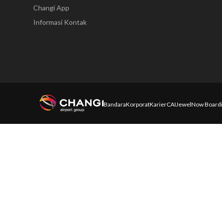
Changi App
Informasi Kontak
Bandara
Korporat
Karier
CAI
Jewel
Now Board