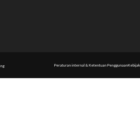
Peraturan internal & Ketentuan Penggunaan
Kebijak
ing