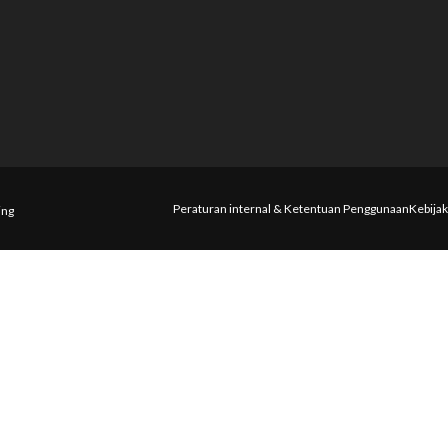
Peraturan internal & Ketentuan Penggunaan
Kebijak
ing