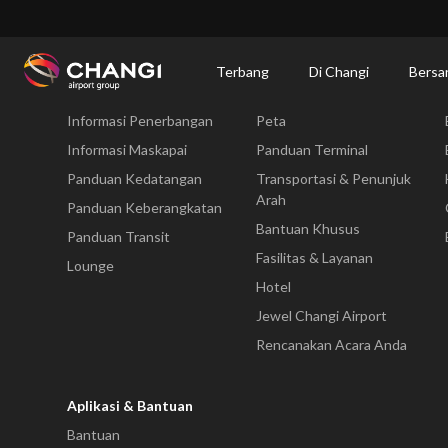
×
Changi Airport
Bersantap dan Belanja
Direktori Kuliner: Restoran & Tempat 
Terbang
Di Changi
Bersa
Terbang
Di Changi
Informasi Penerbangan
Peta
All
Changi
Informasi Maskapai
Panduan Terminal
Sites:
Panduan Kedatangan
Transportasi & Penunjuk
Arah
Panduan Keberangkatan
Language
Bantuan Khusus
Panduan Transit
Select:
Fasilitas & Layanan
Lounge
Hotel
Jewel Changi Airport
Rencanakan Acara Anda
Aplikasi & Bantuan
Bantuan