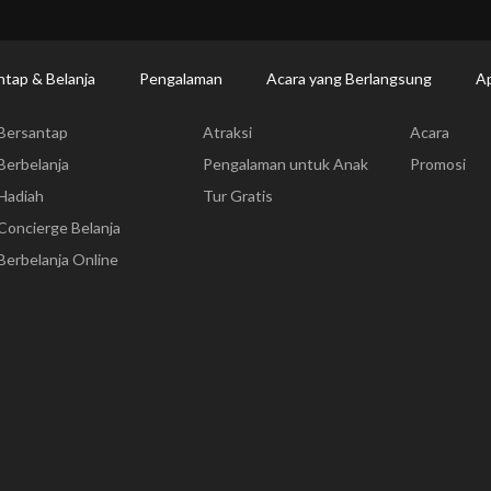
Makan | Changi Airport
Dine Detail
ntap & Belanja
Pengalaman
Acara yang Berlangsung
Ap
Bersantap & Belanja
Pengalaman
Acara yang
Bersantap
Atraksi
Acara
Berbelanja
Pengalaman untuk Anak
Promosi
Hadiah
Tur Gratis
Concierge Belanja
Berbelanja Online