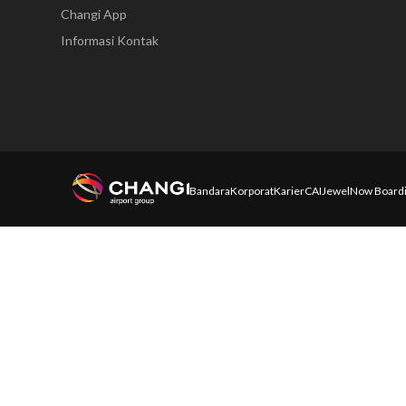
Changi App
Informasi Kontak
Bandara
Korporat
Karier
CAI
Jewel
Now Board