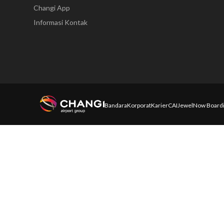
Changi App
Informasi Kontak
Bandara
Korporat
Karier
CAI
Jewel
Now Board