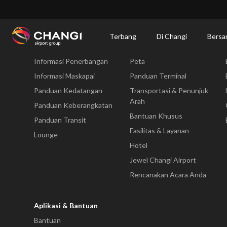
×
Changi Airport
Bersantap dan Belanja
Direktori Kuliner: Restoran & Tempat 
Terbang
Di Changi
Bersa
Terbang
Di Changi
Informasi Penerbangan
Peta
All
Changi
Informasi Maskapai
Panduan Terminal
Sites:
Panduan Kedatangan
Transportasi & Penunjuk
Arah
Panduan Keberangkatan
Language
Bantuan Khusus
Panduan Transit
Select:
Fasilitas & Layanan
Lounge
Hotel
Jewel Changi Airport
Rencanakan Acara Anda
Aplikasi & Bantuan
Bantuan