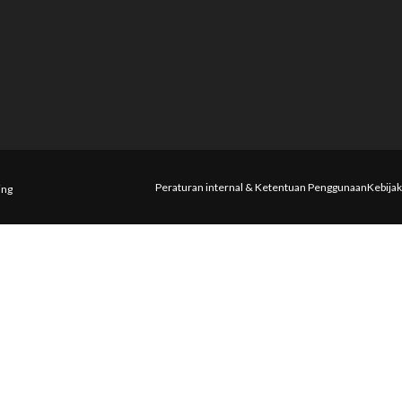
Peraturan internal & Ketentuan Penggunaan
Kebijak
ing