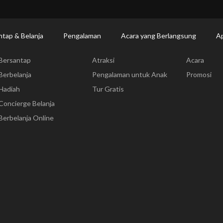
Makan | Changi Airport
Dine Detail
ntap & Belanja
Pengalaman
Acara yang Berlangsung
Ap
Bersantap & Belanja
Pengalaman
Acara yang
Bersantap
Atraksi
Acara
Berbelanja
Pengalaman untuk Anak
Promosi
Hadiah
Tur Gratis
Concierge Belanja
Berbelanja Online