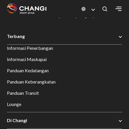
×
Changi Airport
Bersantap dan Belanja
Direktori Kuliner: Restoran & Tempat Makan | Changi Airport
Dine Detail
All
Terbang
Changi
Informasi Penerbangan
Sites:
Informasi Maskapai
Language
Panduan Kedatangan
Select:
Panduan Keberangkatan
Panduan Transit
Lounge
Di Changi