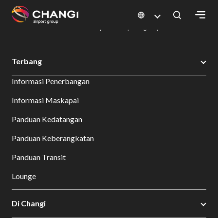
×
Changi Airport
Bersantap dan Belanja
Direktori Kuliner: Restoran & Tempat Makan | Changi Airport
Dine Detail
All
Terbang
Changi
Informasi Penerbangan
Sites:
Informasi Maskapai
Language
Panduan Kedatangan
Select:
Panduan Keberangkatan
Panduan Transit
Lounge
Di Changi