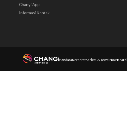
Changi App
Informasi Kontak
Bandara
Korporat
Karier
CAI
Jewel
Now Board