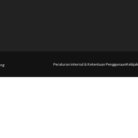
Peraturan internal & Ketentuan Penggunaan
Kebijak
ing