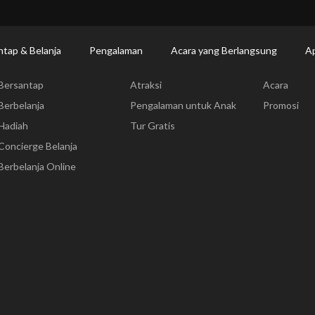
Makan | Changi Airport
Dine Detail
ntap & Belanja
Pengalaman
Acara yang Berlangsung
Ap
Bersantap & Belanja
Pengalaman
Acara yang
Bersantap
Atraksi
Acara
Berbelanja
Pengalaman untuk Anak
Promosi
Hadiah
Tur Gratis
Concierge Belanja
Berbelanja Online