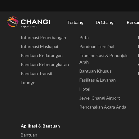
×
Changi Airport
Bersantap dan Belanja
Direktori Kuliner: Restoran & Tempat 
Terbang
Di Changi
Bersa
Terbang
Di Changi
Informasi Penerbangan
Peta
All
Changi
Informasi Maskapai
Panduan Terminal
Sites:
Panduan Kedatangan
Transportasi & Penunjuk
Arah
Panduan Keberangkatan
Language
Bantuan Khusus
Panduan Transit
Select:
Fasilitas & Layanan
Lounge
Hotel
Jewel Changi Airport
Rencanakan Acara Anda
Aplikasi & Bantuan
Bantuan