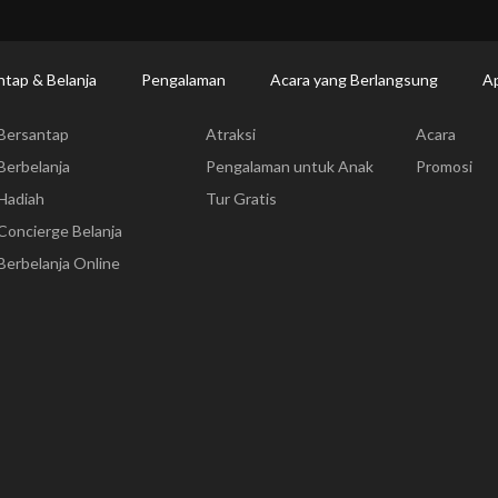
Makan | Changi Airport
Dine Detail
ntap & Belanja
Pengalaman
Acara yang Berlangsung
Ap
Bersantap & Belanja
Pengalaman
Acara yang
Bersantap
Atraksi
Acara
Berbelanja
Pengalaman untuk Anak
Promosi
Hadiah
Tur Gratis
Concierge Belanja
Berbelanja Online