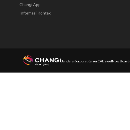
Changi App
Informasi Kontak
Bandara
Korporat
Karier
CAI
Jewel
Now Board