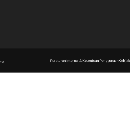
Peraturan internal & Ketentuan Penggunaan
Kebijak
ing