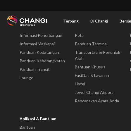
×
Changi Airport
Bersantap dan Belanja
Direktori Kuliner: Restoran & Tempat 
Terbang
Di Changi
Bersa
Terbang
Di Changi
Informasi Penerbangan
Peta
All
Changi
Informasi Maskapai
Panduan Terminal
Sites:
Panduan Kedatangan
Transportasi & Penunjuk
Arah
Panduan Keberangkatan
Language
Bantuan Khusus
Panduan Transit
Select:
Fasilitas & Layanan
Lounge
Hotel
Jewel Changi Airport
Rencanakan Acara Anda
Aplikasi & Bantuan
Bantuan