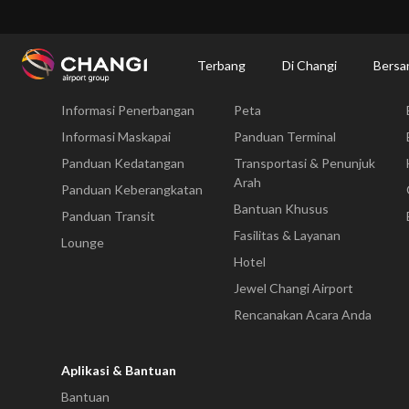
×
Changi Airport
Bersantap dan Belanja
Direktori Kuliner: Restoran & Tempat 
Terbang
Di Changi
Bersa
Terbang
Di Changi
Informasi Penerbangan
Peta
All
Changi
Informasi Maskapai
Panduan Terminal
Sites:
Panduan Kedatangan
Transportasi & Penunjuk
Arah
Panduan Keberangkatan
Language
Bantuan Khusus
Panduan Transit
Select:
Fasilitas & Layanan
Lounge
Hotel
Jewel Changi Airport
Rencanakan Acara Anda
Aplikasi & Bantuan
Bantuan