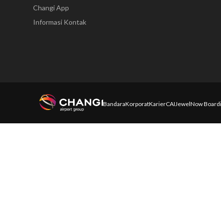
Changi App
Informasi Kontak
Bandara
Korporat
Karier
CAI
Jewel
Now Board