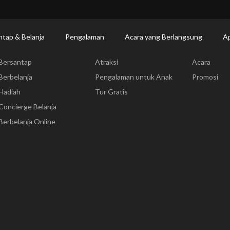
Makan | Changi Airport
Dine Detail
ntap & Belanja
Pengalaman
Acara yang Berlangsung
Ap
Bersantap & Belanja
Pengalaman
Acara yang
Bersantap
Atraksi
Acara
Berbelanja
Pengalaman untuk Anak
Promosi
Hadiah
Tur Gratis
Concierge Belanja
Berbelanja Online