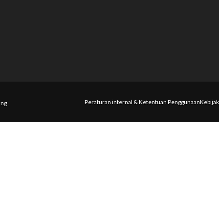
Peraturan internal & Ketentuan Penggunaan
Kebijak
ing