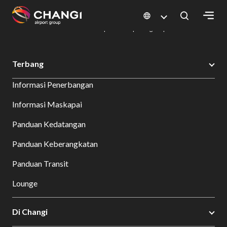
×
Changi Airport
Bersantap dan Belanja
Direktori Kuliner: Restoran & Tempat Makan | Changi Airport
Dine Detail
All
Terbang
Changi
Informasi Penerbangan
Sites:
Informasi Maskapai
Language
Panduan Kedatangan
Select:
Panduan Keberangkatan
Panduan Transit
Lounge
Di Changi