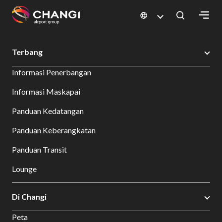
×
Changi Airport
Bersantap dan Belanja
Direktori Toko
Shop Detail
Terbang
All
Informasi Penerbangan
Changi
Sites:
Informasi Maskapai
Panduan Kedatangan
Language
Select:
Panduan Keberangkatan
Panduan Transit
Lounge
Di Changi
Peta