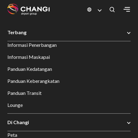
×
Changi Airport
Bersantap dan Belanja
Direktori Toko
Shop Detail
Terbang
All
Informasi Penerbangan
Changi
Sites:
Informasi Maskapai
Panduan Kedatangan
Language
Select:
Panduan Keberangkatan
Panduan Transit
Lounge
Di Changi
Peta