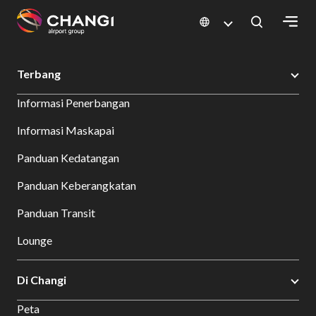
×
Changi Airport
Bersantap dan Belanja
Direktori Toko
Shop Detail
Terbang
All
Informasi Penerbangan
Changi
Sites:
Informasi Maskapai
Panduan Kedatangan
Language
Select:
Panduan Keberangkatan
Panduan Transit
Lounge
Di Changi
Peta