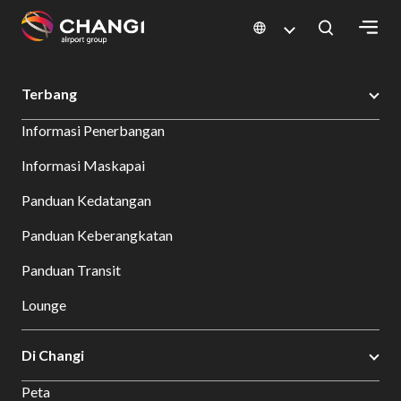
×
Changi Airport
Bersantap dan Belanja
Direktori Toko
Shop Detail
Terbang
All
Informasi Penerbangan
Changi
Sites:
Informasi Maskapai
Panduan Kedatangan
Language
Select:
Panduan Keberangkatan
Panduan Transit
Lounge
Di Changi
Peta