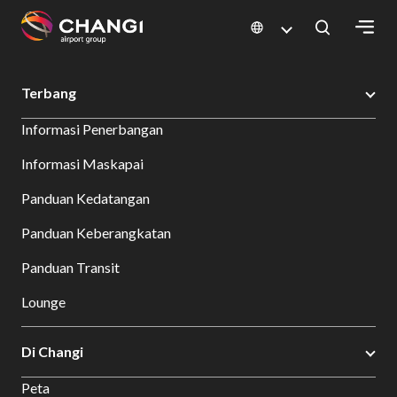
×
Changi Airport
Bersantap dan Belanja
Direktori Toko
Shop Detail
Terbang
All
Informasi Penerbangan
Changi
Sites:
Informasi Maskapai
Panduan Kedatangan
Language
Select:
Panduan Keberangkatan
Panduan Transit
Lounge
Di Changi
Peta