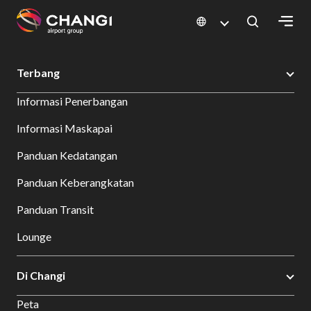
×
Changi Airport
Bersantap dan Belanja
Direktori Toko
Shop Detail
Terbang
All
Informasi Penerbangan
Changi
Sites:
Informasi Maskapai
Panduan Kedatangan
Language
Select:
Panduan Keberangkatan
Panduan Transit
Lounge
Di Changi
Peta