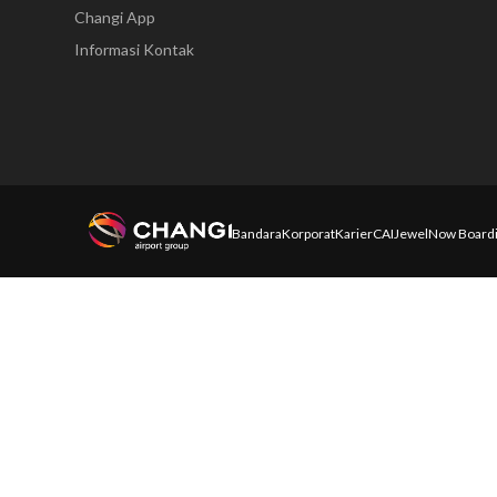
Changi App
Informasi Kontak
Bandara
Korporat
Karier
CAI
Jewel
Now Board