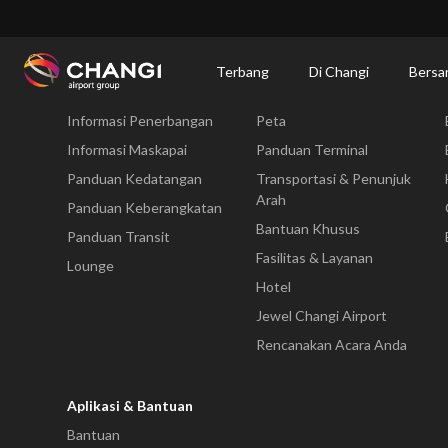
×
Changi Airport
Bersantap dan Belanja
Direktori Toko
Shop Detail
Terbang
Di Changi
Bersa
Terbang
Di Changi
Informasi Penerbangan
Peta
All
Changi
Informasi Maskapai
Panduan Terminal
Sites:
Panduan Kedatangan
Transportasi & Penunjuk
Arah
Panduan Keberangkatan
Language
Bantuan Khusus
Panduan Transit
Select:
Fasilitas & Layanan
Lounge
Hotel
Jewel Changi Airport
Rencanakan Acara Anda
Aplikasi & Bantuan
Bantuan