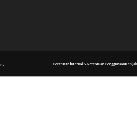
Peraturan internal & Ketentuan Penggunaan
Kebijak
ing