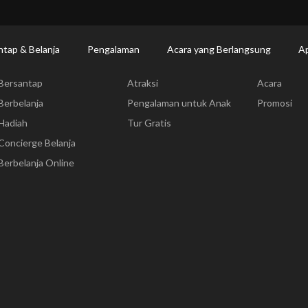
ntap & Belanja
Pengalaman
Acara yang Berlangsung
Ap
Bersantap & Belanja
Pengalaman
Acara yang
Bersantap
Atraksi
Acara
Berbelanja
Pengalaman untuk Anak
Promosi
Hadiah
Tur Gratis
Concierge Belanja
Berbelanja Online