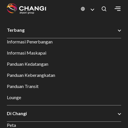
×
Changi Airport
Bersantap dan Belanja
Direktori Toko
Shop Detail
Terbang
All
Informasi Penerbangan
Changi
Sites:
Informasi Maskapai
Panduan Kedatangan
Language
Select:
Panduan Keberangkatan
Panduan Transit
Lounge
Di Changi
Peta