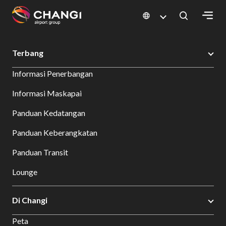
×
Changi Airport
Bersantap dan Belanja
Direktori Toko
Shop Detail
Terbang
All
Informasi Penerbangan
Changi
Sites:
Informasi Maskapai
Panduan Kedatangan
Language
Select:
Panduan Keberangkatan
Panduan Transit
Lounge
Di Changi
Peta