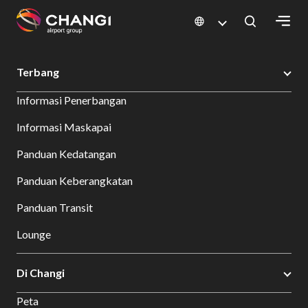
×
Changi Airport
Bersantap dan Belanja
Direktori Toko
Shop Detail
Terbang
All
Informasi Penerbangan
Changi
Sites:
Informasi Maskapai
Panduan Kedatangan
Language
Select:
Panduan Keberangkatan
Panduan Transit
Lounge
Di Changi
Peta