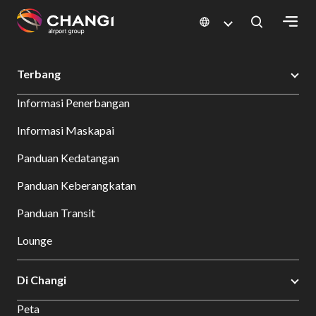
×
Changi Airport
Bersantap dan Belanja
Direktori Toko
Shop Detail
Terbang
All
Informasi Penerbangan
Changi
Sites:
Informasi Maskapai
Panduan Kedatangan
Language
Select:
Panduan Keberangkatan
Panduan Transit
Lounge
Di Changi
Peta