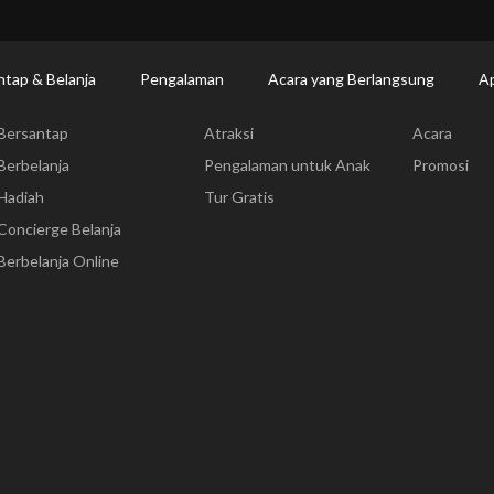
ntap & Belanja
Pengalaman
Acara yang Berlangsung
Ap
Bersantap & Belanja
Pengalaman
Acara yang
Bersantap
Atraksi
Acara
Berbelanja
Pengalaman untuk Anak
Promosi
Hadiah
Tur Gratis
Concierge Belanja
Berbelanja Online