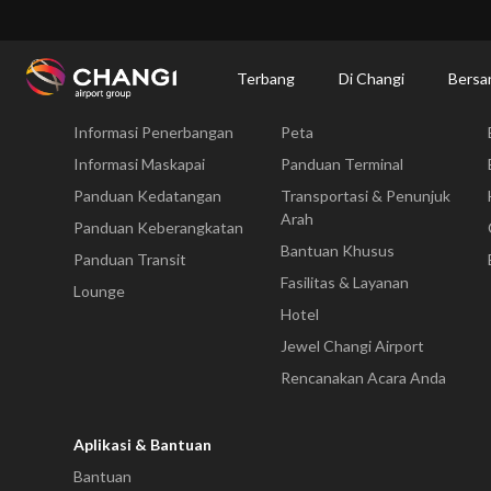
×
Changi Airport
Bersantap dan Belanja
Direktori Toko
Shop Detail
Terbang
Di Changi
Bersa
Terbang
Di Changi
Informasi Penerbangan
Peta
All
Changi
Informasi Maskapai
Panduan Terminal
Sites:
Panduan Kedatangan
Transportasi & Penunjuk
Arah
Panduan Keberangkatan
Language
Bantuan Khusus
Panduan Transit
Select:
Fasilitas & Layanan
Lounge
Hotel
Jewel Changi Airport
Rencanakan Acara Anda
Aplikasi & Bantuan
Bantuan