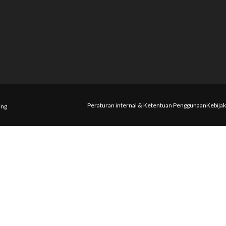
Peraturan internal & Ketentuan Penggunaan
Kebijak
ing