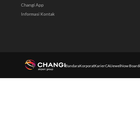
Changi App
Informasi Kontak
Bandara
Korporat
Karier
CAI
Jewel
Now Board