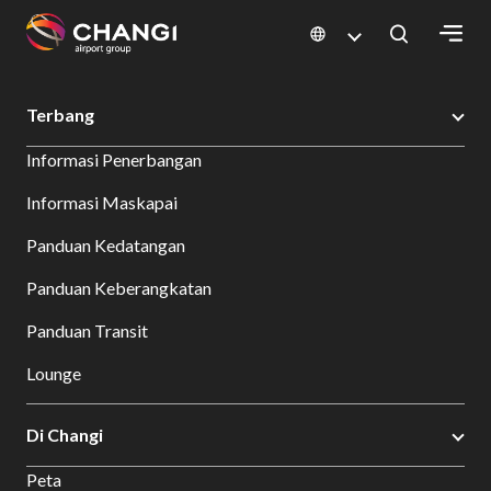
×
Changi Airport
Bersantap dan Belanja
Direktori Toko
Shop Detail
Terbang
All
Informasi Penerbangan
Changi
Sites:
Informasi Maskapai
Panduan Kedatangan
Language
Select:
Panduan Keberangkatan
Panduan Transit
Lounge
Di Changi
Peta