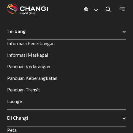
×
Changi Airport
Bersantap dan Belanja
Direktori Toko
Shop Detail
Terbang
All
Informasi Penerbangan
Changi
Sites:
Informasi Maskapai
Panduan Kedatangan
Language
Select:
Panduan Keberangkatan
Panduan Transit
Lounge
Di Changi
Peta