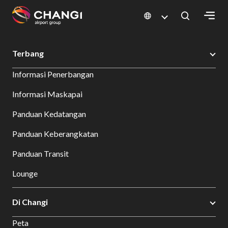
×
Changi Airport
Bersantap dan Belanja
Direktori Toko
Shop Detail
Terbang
All
Informasi Penerbangan
Changi
Sites:
Informasi Maskapai
Panduan Kedatangan
Language
Select:
Panduan Keberangkatan
Panduan Transit
Lounge
Di Changi
Peta