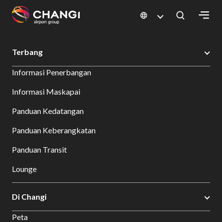
×
Changi Airport
Bersantap dan Belanja
Direktori Toko
Shop Detail
Terbang
All
Informasi Penerbangan
Changi
Sites:
Informasi Maskapai
Panduan Kedatangan
Language
Select:
Panduan Keberangkatan
Panduan Transit
Lounge
Di Changi
Peta