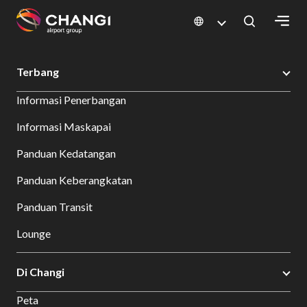
×
Changi Airport
Bersantap dan Belanja
Direktori Toko
Shop Detail
Terbang
All
Informasi Penerbangan
Changi
Sites:
Informasi Maskapai
Panduan Kedatangan
Language
Select:
Panduan Keberangkatan
Panduan Transit
Lounge
Di Changi
Peta