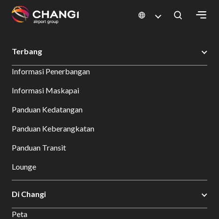
×
Changi Airport
Bersantap dan Belanja
Direktori Toko
Shop Detail
Terbang
All
Informasi Penerbangan
Changi
Sites:
Informasi Maskapai
Panduan Kedatangan
Language
Select:
Panduan Keberangkatan
Panduan Transit
Lounge
Di Changi
Peta