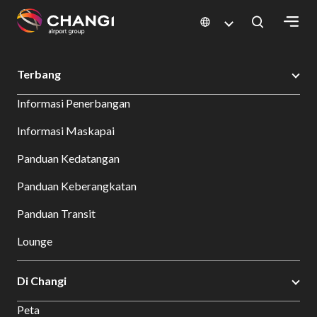
×
Changi Airport
Bersantap dan Belanja
Direktori Toko
Shop Detail
Terbang
All
Informasi Penerbangan
Changi
Sites:
Informasi Maskapai
Panduan Kedatangan
Language
Select:
Panduan Keberangkatan
Panduan Transit
Lounge
Di Changi
Peta