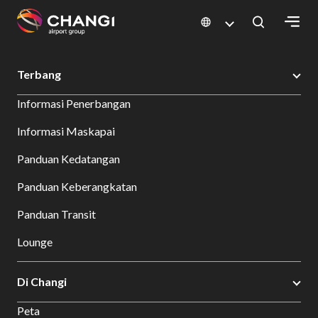
×
Changi Airport
Bersantap dan Belanja
Direktori Toko
Shop Detail
Terbang
All
Informasi Penerbangan
Changi
Sites:
Informasi Maskapai
Panduan Kedatangan
Language
Select:
Panduan Keberangkatan
Panduan Transit
Lounge
Di Changi
Peta