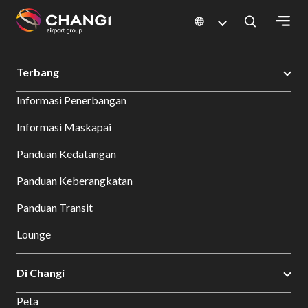
×
Changi Airport
Bersantap dan Belanja
Direktori Toko
Shop Detail
Terbang
All
Informasi Penerbangan
Changi
Sites:
Informasi Maskapai
Panduan Kedatangan
Language
Select:
Panduan Keberangkatan
Panduan Transit
Lounge
Di Changi
Peta