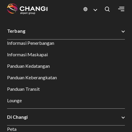
×
Changi Airport
Bersantap dan Belanja
Direktori Toko
Shop Detail
Terbang
All
Informasi Penerbangan
Changi
Sites:
Informasi Maskapai
Panduan Kedatangan
Language
Select:
Panduan Keberangkatan
Panduan Transit
Lounge
Di Changi
Peta