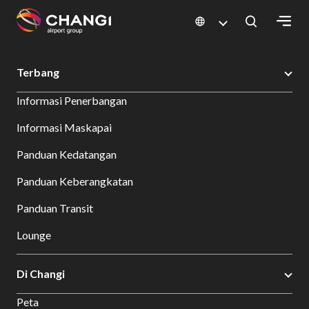
×
Changi Airport
Bersantap dan Belanja
Direktori Toko
Shop Detail
Terbang
All
Informasi Penerbangan
Changi
Sites:
Informasi Maskapai
Panduan Kedatangan
Language
Select:
Panduan Keberangkatan
Panduan Transit
Lounge
Di Changi
Peta