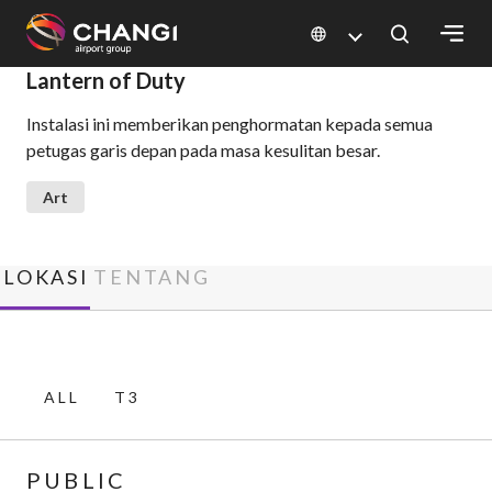
×
Lantern of Duty
Instalasi ini memberikan penghormatan kepada semua
All
petugas garis depan pada masa kesulitan besar.
Changi
Sites:
Art
Language
Select:
LOKASI
TENTANG
ALL
T3
PUBLIC