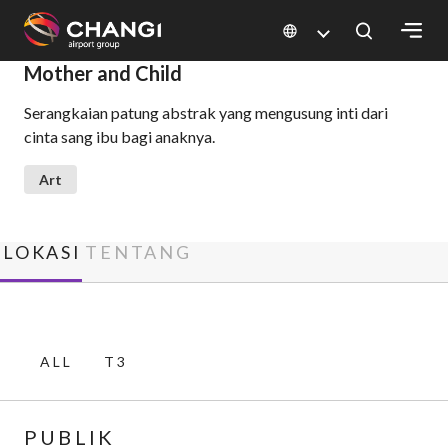
×
Mother and Child
Serangkaian patung abstrak yang mengusung inti dari
All
cinta sang ibu bagi anaknya.
Changi
Sites:
Art
Language
Select:
LOKASI
TENTANG
ALL
T3
PUBLIK