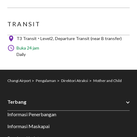
TRANSIT
T3 Transit
Level2
Departure Transit (near B transfer)
Buka 24 jam
Daily
Changi Airport
Pengalaman
Direktori Atraksi
Mother and Child
Terbang
Informasi Penerbangan
Informasi Maskapai