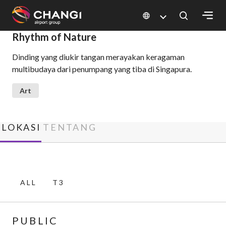
×
Rhythm of Nature
Dinding yang diukir tangan merayakan keragaman
All
multibudaya dari penumpang yang tiba di Singapura.
Changi
Sites:
Art
Language
Select:
LOKASI
TENTANG
ALL
T3
PUBLIC