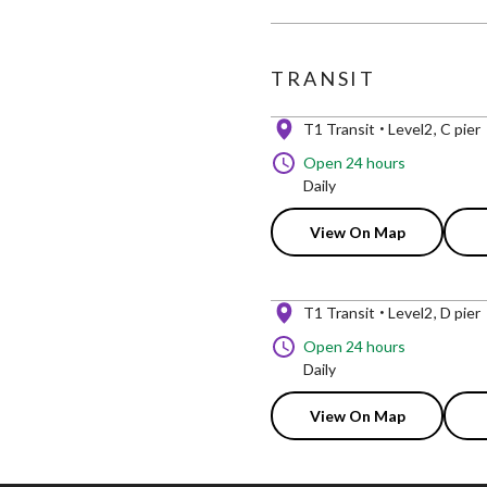
TRANSIT
T1 Transit
Level2
C pier
Open 24 hours
Daily
View On Map
T1 Transit
Level2
D pier
Open 24 hours
Daily
View On Map