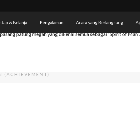
and Achievement)
ntap & Belanja
Pengalaman
Acara yang Berlangsung
Ap
pasang patung megah yang dikenal semua sebagai “Spirit of Man”.
N (ACHIEVEMENT)