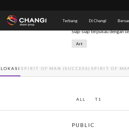
×
Spirit of Man (Success 
Terbang
Di Changi
Bersa
Siap-siap terpukau dengan se
All
Changi
Art
Sites:
Language
LOKASI
SPIRIT OF MAN (SUCCESS)
SPIRIT OF MA
Select:
ALL
T1
PUBLIC