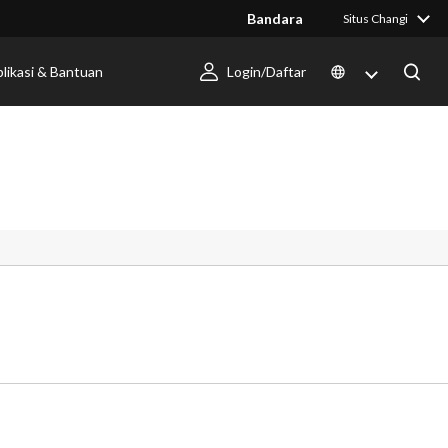
Bandara
Situs Changi
likasi & Bantuan
Login/Daftar