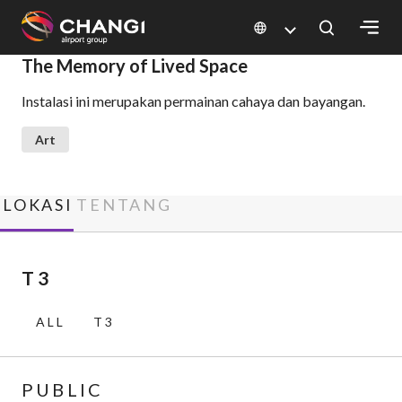
×
The Memory of Lived Space
Instalasi ini merupakan permainan cahaya dan bayangan.
All
Changi
Art
Sites:
Language
LOKASI
TENTANG
Select:
T 3
ALL
T3
PUBLIC