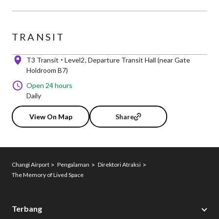
TRANSIT
T3 Transit
Level2
Departure Transit Hall (near Gate
Holdroom B7)
Open 24 hours
Daily
View On Map
Share
Changi Airport
Pengalaman
Direktori Atraksi
The Memory of Lived Space
Terbang