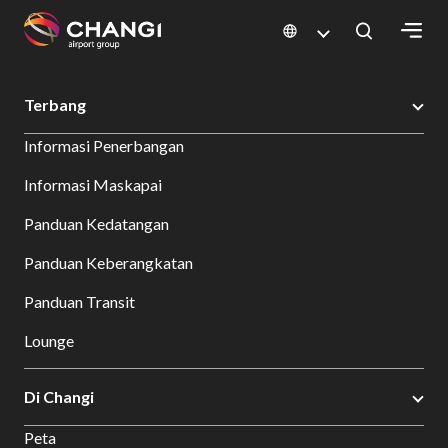
×
Changi Airport
Terbang
Sea and Land Transfer
Terbang
All
Informasi Penerbangan
Changi
Sites:
Informasi Maskapai
Panduan Kedatangan
Language
Select:
Panduan Keberangkatan
Panduan Transit
Lounge
Di Changi
Peta