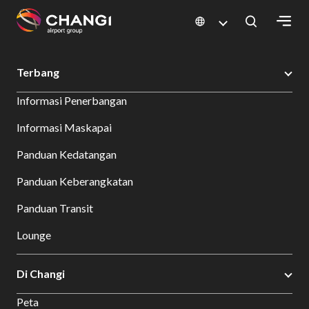
×
Changi Airport
Terbang
All
Informasi Penerbangan
Changi
Sites:
Informasi Maskapai
Panduan Kedatangan
Language
Select:
Panduan Keberangkatan
Panduan Transit
Lounge
Di Changi
Peta