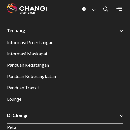
×
Changi Airport
Airport Community
Terbang
All
Informasi Penerbangan
Changi
Sites:
Informasi Maskapai
Panduan Kedatangan
Language
Select:
Panduan Keberangkatan
Panduan Transit
Lounge
Di Changi
Peta