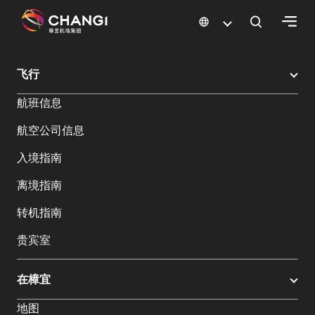
×
樟宜机场
樟宜机场餐饮与购物
樟宜机场购物指南
购物详情
飞行
所
航班信息
有
樟
航空公司信息
宜
网
入境指南
站:
离境指南
选
转机指南
择
贵宾室
语
言:
在樟宜
地图